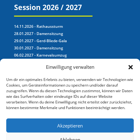
Session 2026 / 2027
14.11.2026 - Rathaussturm
28.01.2027 - Damensitzung
29.01.2027 - Gerd-Bliede-Gala
30.01.2027 - Damensitzung
06.02.2027 - Karnevalsumzug
07.02.2027 - Kinderkarneval
Einwilligung verwalten
Unser aktuelles Motto:
Um dir ein optimales Erlebnis zu bieten, verwenden wir Technologien wie
Cookies, um Geräteinformationen zu speichern und/oder darauf
zuzugreifen. Wenn du diesen Technologien zustimmst, können wir Daten
wie das Surfverhalten oder eindeutige IDs auf dieser Website
verarbeiten. Wenn du deine Einwillligung nicht erteilst oder zurückziehst,
Karneval auf hoher
können bestimmte Merkmale und Funktionen beeinträchtigt werden.
See, PCV Aloahee
Akzeptieren
Ablehnen