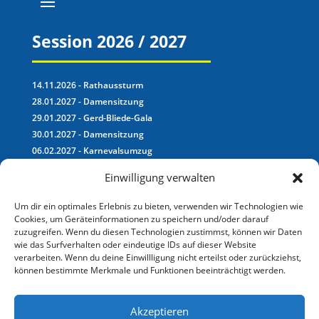
Session 2026 / 2027
14.11.2026 - Rathaussturm
28.01.2027 - Damensitzung
29.01.2027 - Gerd-Bliede-Gala
30.01.2027 - Damensitzung
06.02.2027 - Karnevalsumzug
07.02.2027 - Kinderkarneval
Einwilligung verwalten
Unser aktuelles Motto:
Um dir ein optimales Erlebnis zu bieten, verwenden wir Technologien wie
Cookies, um Geräteinformationen zu speichern und/oder darauf
zuzugreifen. Wenn du diesen Technologien zustimmst, können wir Daten
wie das Surfverhalten oder eindeutige IDs auf dieser Website
verarbeiten. Wenn du deine Einwillligung nicht erteilst oder zurückziehst,
Karneval auf hoher
können bestimmte Merkmale und Funktionen beeinträchtigt werden.
See, PCV Aloahee
Akzeptieren