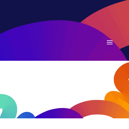
Sessionen des
Papenburger
Canevalsverein e.V.